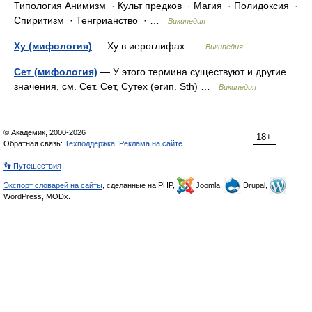
Типология Анимизм · Культ предков · Магия · Полидоксия ·
Спиритизм · Тенгрианство · …
Википедия
Ху (мифология)
— Ху в иероглифах …
Википедия
Сет (мифология)
— У этого термина существуют и другие
значения, см. Сет. Сет, Сутех (егип. Stẖ) …
Википедия
© Академик, 2000-2026
18+
Обратная связь:
Техподдержка
,
Реклама на сайте
👣 Путешествия
Экспорт словарей на сайты
, сделанные на PHP,
Joomla,
Drupal,
WordPress, MODx.