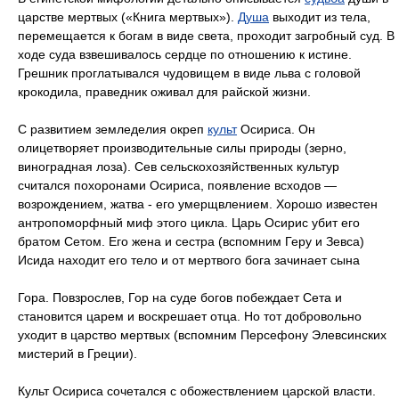
царстве мертвых («Книга мертвых»).
Душа
выходит из тела,
перемещается к богам в виде света, проходит загробный суд. В
ходе суда взвешивалось сердце по отношению к истине.
Грешник проглатывался чудовищем в виде льва с головой
крокодила, праведник оживал для райской жизни.
С развитием земледелия окреп
культ
Осириса. Он
олицетворяет производительные силы природы (зерно,
виноградная лоза). Сев сельскохозяйственных культур
считался похоронами Осириса, появление всходов —
возрождением, жатва - его умерщвлением. Хорошо известен
антропоморфный миф этого цикла. Царь Осирис убит его
братом Сетом. Его жена и сестра (вспомним Геру и Зевса)
Исида находит его тело и от мертвого бога зачинает сына
Гора. Повзрослев, Гор на суде богов побеждает Сета и
становится царем и воскрешает отца. Но тот добровольно
уходит в царство мертвых (вспомним Персефону Элевсинских
мистерий в Греции).
Культ Осириса сочетался с обожествлением царской власти.