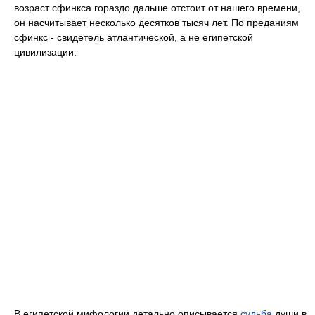
возраст сфинкса гораздо дальше отстоит от нашего времени,
он насчитывает несколько десятков тысяч лет. По преданиям
сфинкс - свидетель атлантической, а не египетской
цивилизации.
В египетской мифологии детально описывается
судьба
души в