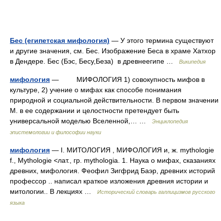
Бес (египетская мифология)
— У этого термина существуют
и другие значения, см. Бес. Изображение Беса в храме Хатхор
в Дендере. Бес (Бэс, Бесу,Беза) в древнеегипе …
Википедия
мифология
— МИФОЛОГИЯ 1) совокупность мифов в
культуре, 2) учение о мифах как способе понимания
природной и социальной действительности. В первом значении
М. в ее содержании и целостности претендует быть
универсальной моделью Вселенной,… …
Энциклопедия
эпистемологии и философии науки
мифология
— I. МИТОЛОГИЯ , МИФОЛОГИЯ и, ж. mythologie
f., Mythologie <лат., гр. mythologia. 1. Наука о мифах, сказаниях
древних, мифология. Феофил Зигфрид Баэр, древних историй
профессор .. написал краткое изложения древния истории и
митологии.. В лекциях …
Исторический словарь галлицизмов русского
языка